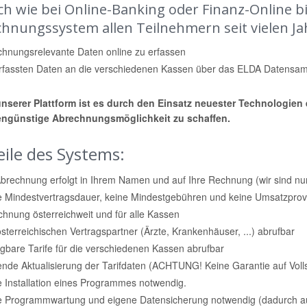
ch wie bei Online-Banking oder Finanz-Online b
hnungssystem allen Teilnehmern seit vielen Jah
chnungsrelevante Daten online zu erfassen
erfassten Daten an die verschiedenen Kassen über das ELDA Datensam
unserer Plattform ist es durch den Einsatz neuester Technologien e
engünstige Abrechnungsmöglichkeit zu schaffen.
eile des Systems:
brechnung erfolgt in Ihrem Namen und auf Ihre Rechnung (wir sind nur 
e Mindestvertragsdauer, keine Mindestgebühren und keine Umsatzprov
hnung österreichweit und für alle Kassen
österreichischen Vertragspartner (Ärzte, Krankenhäuser, ...) abrufbar
gbare Tarife für die verschiedenen Kassen abrufbar
nde Aktualisierung der Tarifdaten (ACHTUNG! Keine Garantie auf Vollstä
 Installation eines Programmes notwendig.
e Programmwartung und eigene Datensicherung notwendig (dadurch a