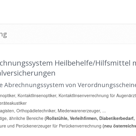
ung
chnungssystem Heilbehelfe/Hilfsmittel m
alversicherungen
e Abrechnungssystem von Verordnungsscheinen
optiker, Kontaktlinsenoptiker, Kontaktlinsenverrechnung für Augenärz
eräteakustiker
gisten, Orthopädietechniker, Miederwarenerzeuger, ...
ige, ähnliche Bereiche
(Rollstühle, Verleihfirmen, Diabetikerbedarf,
eure und Perückenerzeuger für Perückenverrechnung
(neu österreich