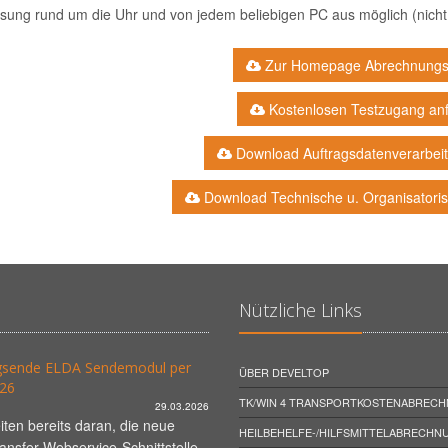
sung rund um die Uhr und von jedem beliebigen PC aus möglich (nicht
Zur Homepage Abrechnungs
Kostenlosen Testzugang an
Download Auftragsdatenverarbeit
Download Technische u. Organisator
Nützliche Links
sende ELDA Sendemodul per
ÜBER DEVELTOP
26
TK/WIN 4 TRANSPORTKOSTENABREC
29.03.2026
iten bereits daran, die neue
HEILBEHELFE-/HILFSMITTELABRECHN
nsfer-Webservice-Schnittstelle