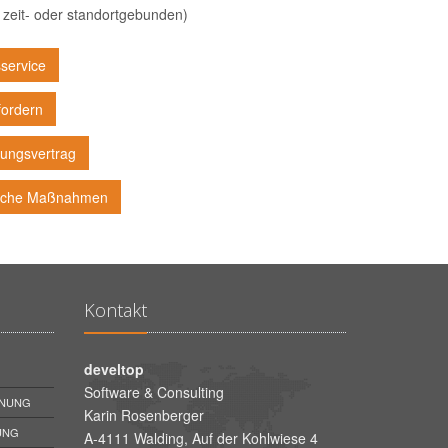
 zeit- oder standortgebunden)
service
fordern
ungsvertrag
ische Maßnahmen
Kontakt
develtop
Software & Consulting
HNUNG
Karin Rosenberger
UNG
A-4111 Walding, Auf der Kohlwiese 4