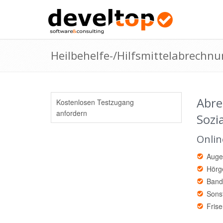
Heilbehelfe-/Hilfsmittelabrechn
Abre
Kostenlosen Testzugang
anfordern
Sozi
Onlin
Augen
Hörg
Banda
Sonst
Fris