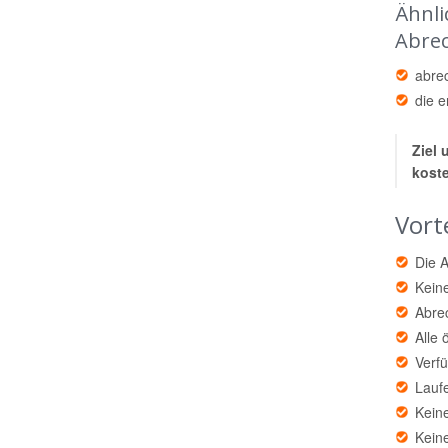
Ähnli
Abrec
abre
die 
Ziel 
kost
Vort
Die A
Kein
Abrec
Alle 
Verfü
Laufe
Keine
Kein